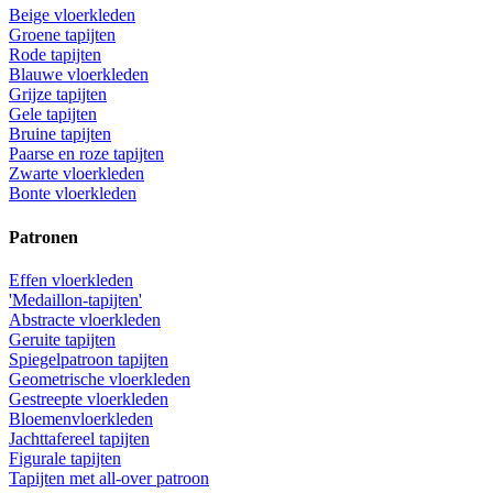
Beige vloerkleden
Groene tapijten
Rode tapijten
Blauwe vloerkleden
Grijze tapijten
Gele tapijten
Bruine tapijten
Paarse en roze tapijten
Zwarte vloerkleden
Bonte vloerkleden
Patronen
Effen vloerkleden
'Medaillon-tapijten'
Abstracte vloerkleden
Geruite tapijten
Spiegelpatroon tapijten
Geometrische vloerkleden
Gestreepte vloerkleden
Bloemenvloerkleden
Jachttafereel tapijten
Figurale tapijten
Tapijten met all-over patroon