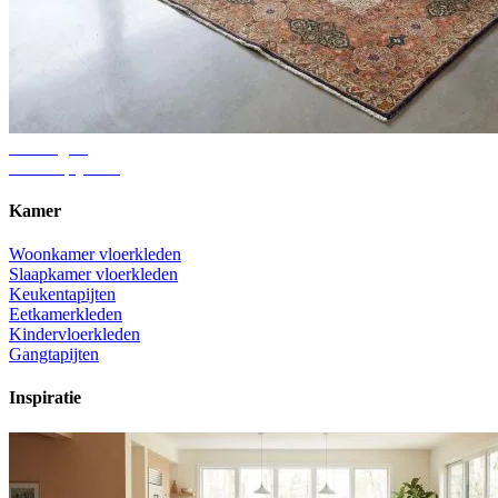
Adviesgids
Juiste tapijtmaat
Kamer
Woonkamer vloerkleden
Slaapkamer vloerkleden
Keukentapijten
Eetkamerkleden
Kindervloerkleden
Gangtapijten
Inspiratie