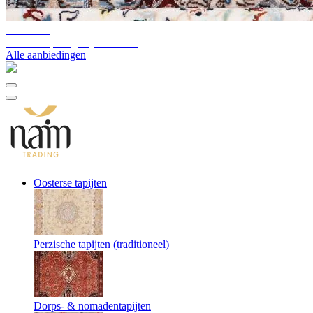
10%-60%
Uitverkoop magazijnvoorraad
Alle aanbiedingen
Oosterse tapijten
Perzische tapijten (traditioneel)
Dorps- & nomadentapijten