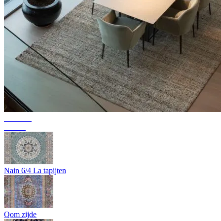
Collectie
Texura
Nain 6/4 La tapijten
Qom zijde