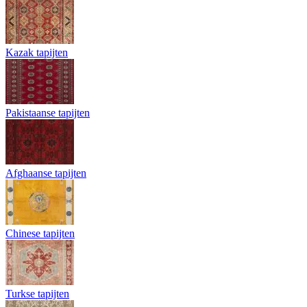
Kazak tapijten
Pakistaanse tapijten
Afghaanse tapijten
Chinese tapijten
Turkse tapijten