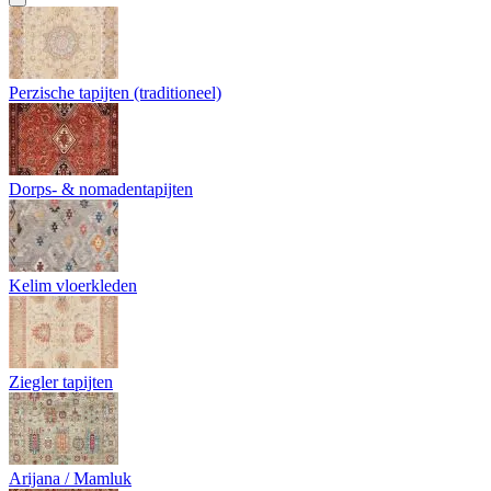
Perzische tapijten (traditioneel)
Dorps- & nomadentapijten
Kelim vloerkleden
Ziegler tapijten
Arijana / Mamluk