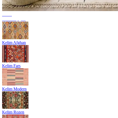
Trend
Berbertapijten
Kelim Afghan
Kelim Fars
Kelim Modern
Kelim Rozen