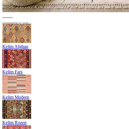
Trend
Berbertapijten
Kelim Afghan
Kelim Fars
Kelim Modern
Kelim Rozen