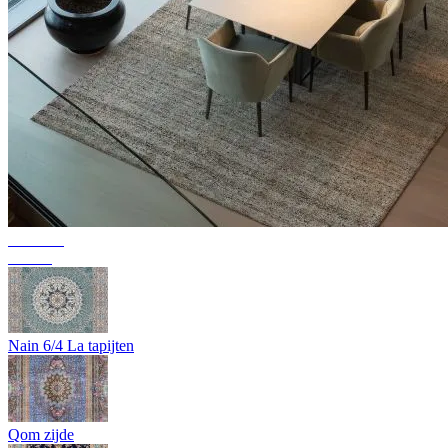
Collectie
Texura
Nain 6/4 La tapijten
Qom zijde