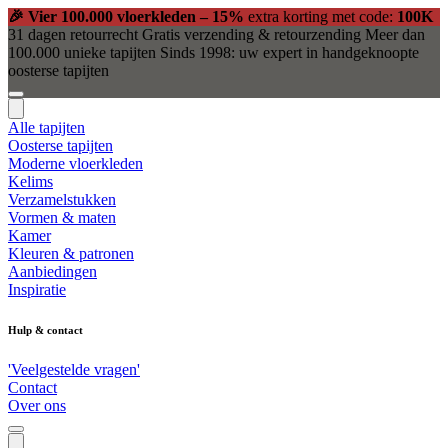
🎉 Vier 100.000 vloerkleden – 15%
extra korting met code:
100K
31 dagen retourrecht
Gratis verzending & retourzending
Meer dan
100.000 unieke tapijten
Sinds 1998: uw expert in handgeknoopte
oosterse tapijten
Alle tapijten
Oosterse tapijten
Moderne vloerkleden
Kelims
Verzamelstukken
Vormen & maten
Kamer
Kleuren & patronen
Aanbiedingen
Inspiratie
Hulp & contact
'Veelgestelde vragen'
Contact
Over ons