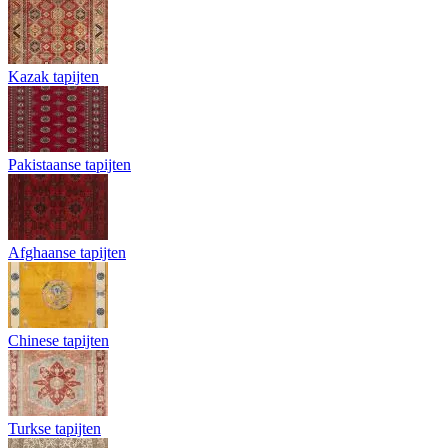
Kazak tapijten
Pakistaanse tapijten
Afghaanse tapijten
Chinese tapijten
Turkse tapijten