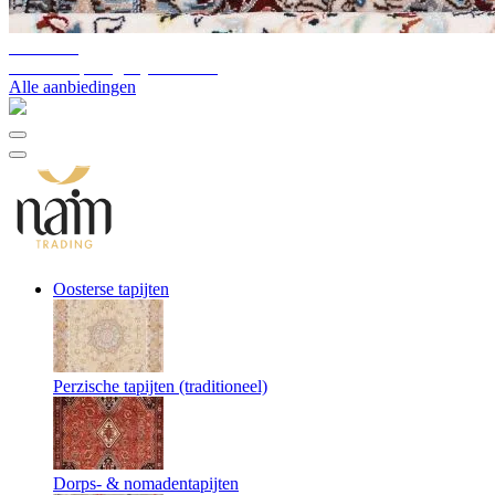
10%-60%
Uitverkoop magazijnvoorraad
Alle aanbiedingen
Oosterse tapijten
Perzische tapijten (traditioneel)
Dorps- & nomadentapijten