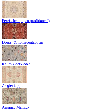
Perzische tapijten (traditioneel)
Dorps- & nomadentapijten
Kelim vloerkleden
Ziegler tapijten
Arijana / Mamluk