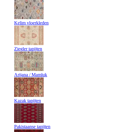
Kelim vloerkleden
Ziegler tapijten
Arijana / Mamluk
Kazak tapijten
Pakistaanse tapijten