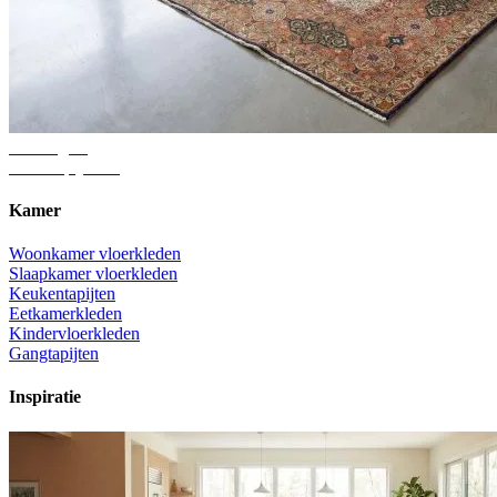
Adviesgids
Juiste tapijtmaat
Kamer
Woonkamer vloerkleden
Slaapkamer vloerkleden
Keukentapijten
Eetkamerkleden
Kindervloerkleden
Gangtapijten
Inspiratie