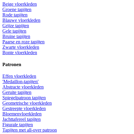
Beige vloerkleden
Groene tapijten
Rode tapijten
Blauwe vloerkleden
Grijze tapijten
Gele tapijten
Bruine tapijten
Paarse en roze tapijten
Zwarte vloerkleden
Bonte vloerkleden
Patronen
Effen vloerkleden
'Medaillon-tapijten'
Abstracte vloerkleden
Geruite tapijten
Spiegelpatroon tapijten
Geometrische vloerkleden
Gestreepte vloerkleden
Bloemenvloerkleden
Jachttafereel tapijten
Figurale tapijten
Tapijten met all-over patroon